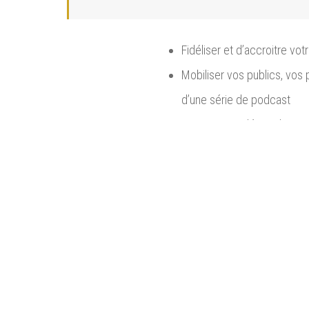
Fidéliser et d’accroitre vo
Mobiliser vos publics, vos
d’une série de podcast
Engager une démarche partic
AMÉLIORER SA POLITIQUE DE DÉVELOP
Repenser et augmenter la fr
Maîtriser des outils concr
publics