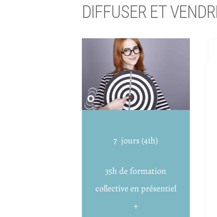
DIFFUSER ET VENDR
7 jours (41h)
35h de formation
collective en présentiel
+