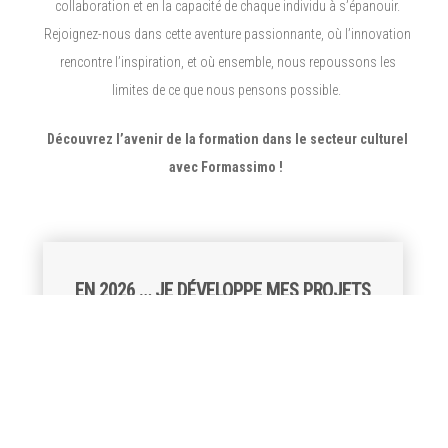
collaboration et en la capacité de chaque individu à s’épanouir.
Rejoignez-nous dans cette aventure passionnante, où l’innovation
rencontre l’inspiration, et où ensemble, nous repoussons les
limites de ce que nous pensons possible.
Découvrez l’avenir de la formation dans le secteur culturel
avec Formassimo !
EN 2026 … JE DÉVELOPPE MES PROJETS
Je diffuse et vends des spectacles
Je mène une action artistique et culturelle en quartier
prioritaire